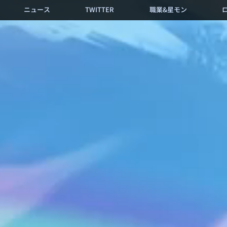
ニュース
TWITTER
職業&星モン